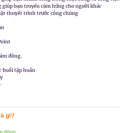
g giúp bạn truyền cảm hứng cho người khác
uật thuyết trình trước công chúng
ẫn
Point
đám đông.
c buổi tập huấn
ày
e
à gì?
ám đông