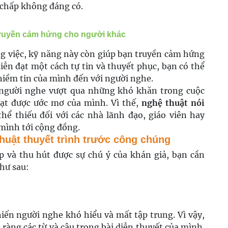
 chấp không đáng có.
 truyền cảm hứng cho người khác
g việc, kỹ năng này còn giúp bạn truyền cảm hứng
iễn đạt một cách tự tin và thuyết phục, bạn có thể
niềm tin của mình đến với người nghe.
p người nghe vượt qua những khó khăn trong cuộc
đạt được ước mơ của mình. Vì thế,
nghệ thuật nói
ể thiếu đối với các nhà lãnh đạo, giáo viên hay
mình tới cộng đồng.
thuật thuyết trình trước công chúng
 và thu hút được sự chú ý của khán giả, bạn cần
hư sau:
hiến người nghe khó hiểu và mất tập trung. Vì vậy,
 ràng các từ và câu trong bài diễn thuyết của mình.