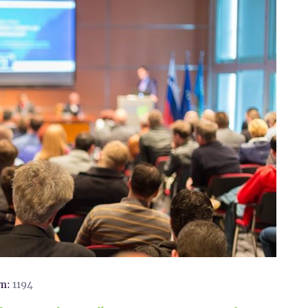
m:
1194