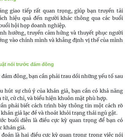
ng giao tiếp rất quan trọng, giúp bạn truyền tải
ách hiệu quả đến người khác thông qua các buổi
c buổi hội họp doanh nghiệp.
 ảnh hưởng, truyền cảm hứng và thuyết phục người
ưởng vào chính mình và khẳng định vị thế của mình
huật nói trước đám đông
 đám đông, bạn cần phải trau dồi những yếu tố sau
u hút sự chú ý của khán giả, bạn cần có khả năng
 từ, cử chỉ, và biểu hiện khuôn mặt phù hợp.
ần phải biết cách trình bày thông tin một cách rõ
khán giả lạc đề và thoát khỏi trạng thái ngủ gật.
ớc buổi diễn là điều cực kỳ quan trọng để bạn có
c khán giả.
 đoán là hai điều cực kỳ quan trọng trong việc nói