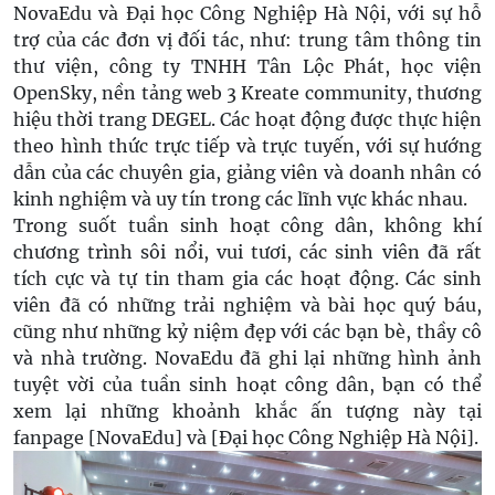
NovaEdu và Đại học Công Nghiệp Hà Nội, với sự hỗ
trợ của các đơn vị đối tác, như: trung tâm thông tin
thư viện, công ty TNHH Tân Lộc Phát, học viện
OpenSky, nền tảng web 3 Kreate community, thương
hiệu thời trang DEGEL. Các hoạt động được thực hiện
theo hình thức trực tiếp và trực tuyến, với sự hướng
dẫn của các chuyên gia, giảng viên và doanh nhân có
kinh nghiệm và uy tín trong các lĩnh vực khác nhau.
Trong suốt tuần sinh hoạt công dân, không khí
chương trình sôi nổi, vui tươi, các sinh viên đã rất
tích cực và tự tin tham gia các hoạt động. Các sinh
viên đã có những trải nghiệm và bài học quý báu,
cũng như những kỷ niệm đẹp với các bạn bè, thầy cô
và nhà trường. NovaEdu đã ghi lại những hình ảnh
tuyệt vời của tuần sinh hoạt công dân, bạn có thể
xem lại những khoảnh khắc ấn tượng này tại
fanpage [NovaEdu] và [Đại học Công Nghiệp Hà Nội].