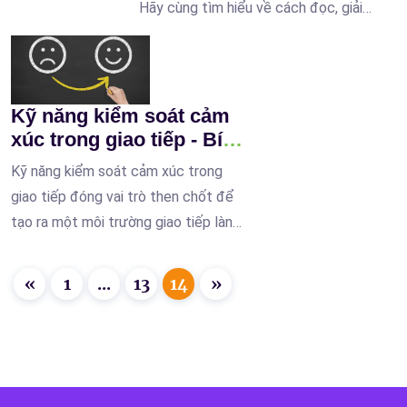
Hãy cùng tìm hiểu về cách đọc, giải
mã và áp dụng hiệu quả kỹ năng này
một cách thành thạo.
Kỹ năng kiểm soát cảm
xúc trong giao tiếp - Bí
quyết thành công trong
Kỹ năng kiểm soát cảm xúc trong
mọi tình huống
giao tiếp đóng vai trò then chốt để
tạo ra một môi trường giao tiếp lành
mạnh, có ý nghĩa và hiệu quả.
«
1
...
13
14
»