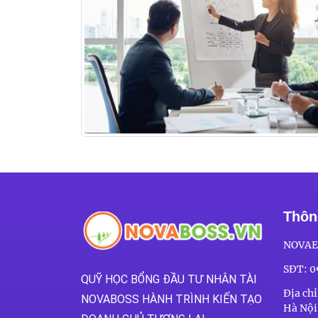
Thông
NOVAE
SĐT:
0
QUỸ HỌC BỔNG ĐẦU TƯ NHÂN TÀI
Địa ch
NOVABOSS HÀNH TRÌNH KIẾN TẠO
Hà Nội