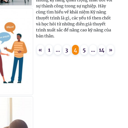
những kỹ năng quan trọng nhất đối với
sự thành công trong sự nghiệp. Hãy
cùng tìm hiểu về khái niệm Kỹ năng
thuyết trình là gì, các yếu tố then chốt
và học hỏi từ những diễn giả thuyết
trình xuất sắc để nâng cao kỹ năng của
bản thân.
«
1
...
3
4
5
...
14
»