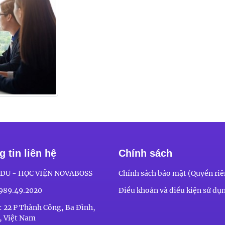
 tin liên hệ
Chính sách
DU - HỌC VIỆN NOVABOSS
Chính sách bảo mật (Quyền riê
989.49.2020
Điều khoản và điều kiện sử dụ
ỉ: 22 P Thành Công, Ba Đình,
, Việt Nam