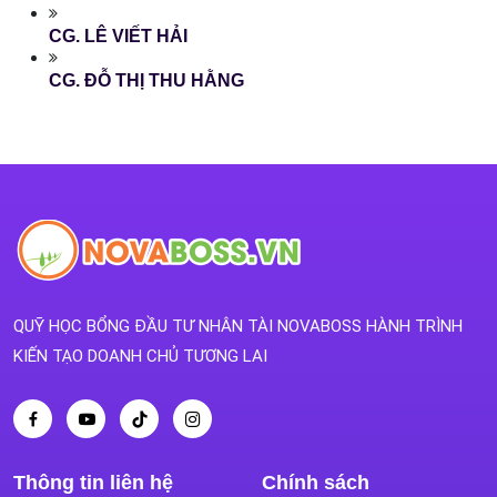
CG. LÊ VIẾT HẢI
CG. ĐỖ THỊ THU HẰNG
QUỸ HỌC BỔNG ĐẦU TƯ NHÂN TÀI NOVABOSS HÀNH TRÌNH
KIẾN TẠO DOANH CHỦ TƯƠNG LAI
Thông tin liên hệ
Chính sách