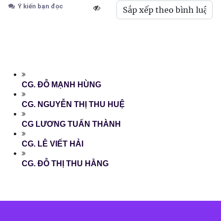
Ý kiến bạn đọc
CG. ĐỖ MẠNH HÙNG
CG. NGUYỄN THỊ THU HUỆ
CG LƯƠNG TUẤN THÀNH
CG. LÊ VIẾT HẢI
CG. ĐỖ THỊ THU HẰNG